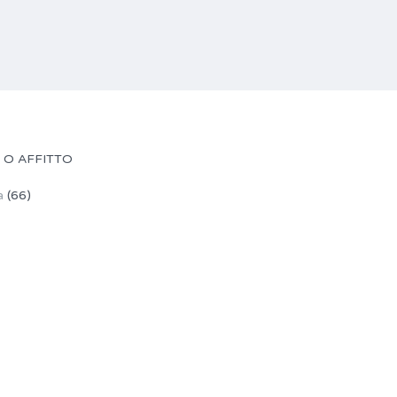
 O AFFITTO
a
(66)