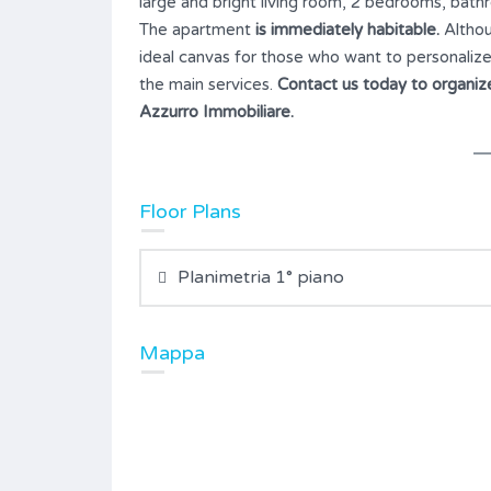
large and bright living room, 2 bedrooms, bath
The apartment
is immediately habitable.
Althou
ideal canvas for those who want to personalize 
the main services.
Contact us today to organize 
Azzurro Immobiliare.
Floor Plans
Planimetria 1° piano
Mappa