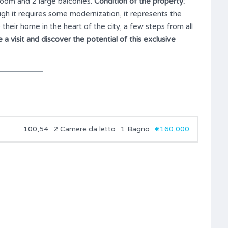
room and 2 large balconies.
Condition of the property:
gh it requires some modernization, it represents the
their home in the heart of the city, a few steps from all
a visit and discover the potential of this exclusive
100,54
2 Camere da letto
1 Bagno
€160,000