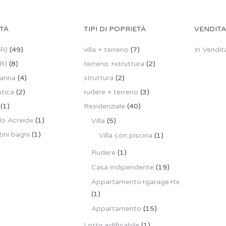
TÀ
TIPI DI POPRIETÀ
VENDITA
SR)
(49)
villa + terreno
(7)
In Vendit
R)
(8)
terreno +struttura
(2)
rina
(4)
struttura
(2)
ntica
(2)
rudere + terreno
(3)
(1)
Residenziale
(40)
lo Acreide
(1)
Villa
(5)
ini bagni
(1)
Villa con piscina
(1)
Rudere
(1)
Casa indipendente
(19)
Appartamento+garage+terrazzo
(1)
Appartamento
(15)
Lotto edificabile
(1)