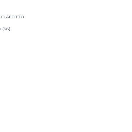
 O AFFITTO
a
(66)