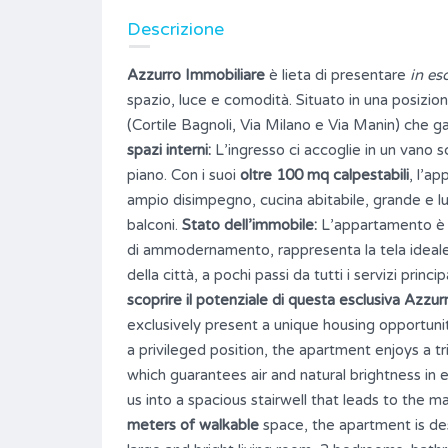
Descrizione
Azzurro Immobiliare
è lieta di presentare
in es
spazio, luce e comodità. Situato in una posizion
(Cortile Bagnoli, Via Milano e Via Manin) che ga
spazi interni:
L’ingresso ci accoglie in un vano s
piano. Con i suoi
oltre 100 mq calpestabili
, l’a
ampio disimpegno, cucina abitabile, grande e 
balconi.
Stato dell’immobile:
L’appartamento 
di ammodernamento, rappresenta la tela ideale 
della città, a pochi passi da tutti i servizi princip
scoprire il potenziale di questa esclusiva Azzur
exclusively present a unique housing opportuni
a privileged position, the apartment enjoys a tr
which guarantees air and natural brightness in 
us into a spacious stairwell that leads to the m
meters of walkable
space, the apartment is de