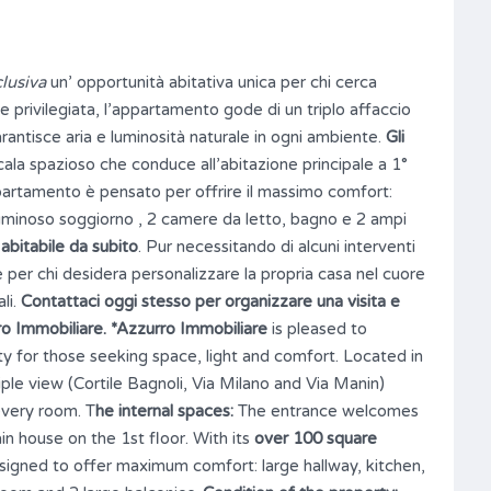
clusiva
un’ opportunità abitativa unica per chi cerca
e privilegiata, l’appartamento gode di un triplo affaccio
rantisce aria e luminosità naturale in ogni ambiente.
Gli
cala spazioso che conduce all’abitazione principale a 1°
ppartamento è pensato per offrire il massimo comfort:
luminoso soggiorno , 2 camere da letto, bagno e 2 ampi
è
abitabile da subito
. Pur necessitando di alcuni interventi
per chi desidera personalizzare la propria casa nel cuore
ali.
Contattaci oggi stesso per organizzare una visita e
ro Immobiliare.
*Azzurro Immobiliare
is pleased to
ty for those seeking space, light and comfort. Located in
iple view (Cortile Bagnoli, Via Milano and Via Manin)
every room. T
he internal spaces:
The entrance welcomes
ain house on the 1st floor. With its
over 100 square
signed to offer maximum comfort: large hallway, kitchen,